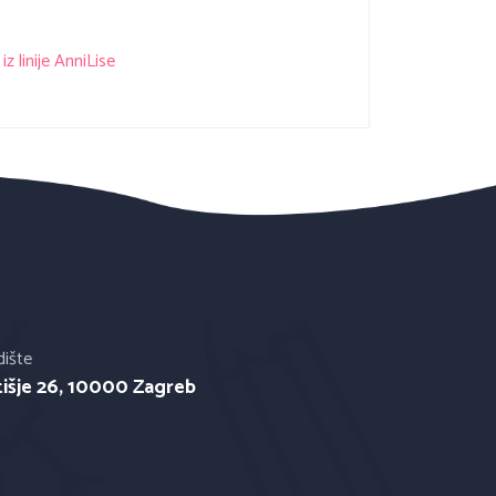
z linije AnniLise
dište
tišje 26, 10000 Zagreb