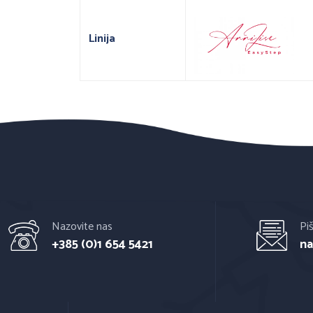
Linija
Nazovite nas
Pi
+385 (0)1 654 5421
na