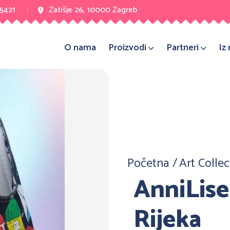
 5421
Zatišje 26, 10000 Zagreb
O nama
Proizvodi
Partneri
Iz
Početna
Art Colle
AnniLise
Rijeka