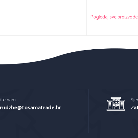
Pogledaj sve proizvode i
šite nam
Sje
rudzbe@tosamatrade.hr
Za