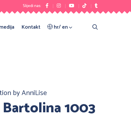
Slijedi nas:
 medija
Kontakt
hr/ en
ction by AnniLise
 Bartolina 1003