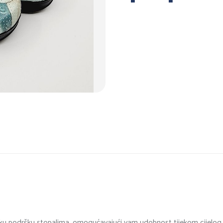
u podršku stopalima, omogućavajući vam udobnost tijekom cijelog da