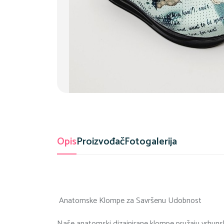
Opis
Proizvođač
Fotogalerija
Anatomske Klompe za Savršenu Udobnost
Naše anatomski dizajnirane klompe pružaju vrhunsk