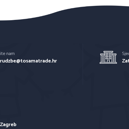
šite nam
Sje
rudzbe@tosamatrade.hr
Za
 Zagreb