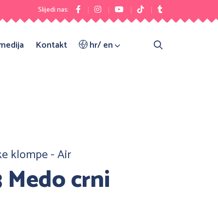
Slijedi nas:
 medija
Kontakt
hr/ en
e klompe - Air
 Medo crni