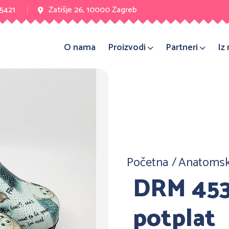
 5421
Zatišje 26, 10000 Zagreb
O nama
Proizvodi
Partneri
Iz
Početna
Anatomsk
DRM 453
potplat