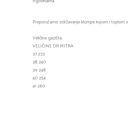
trgovinama.
Preporučamo održavanje klompe krpom i toplom vod
Veličine gazišta;
VELIČINE DR MITRA
37 233
38 240
39 248
40 254
41 260