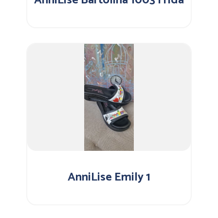
AnniLise Bartolina 1003 Frida
AnniLise Emily 1