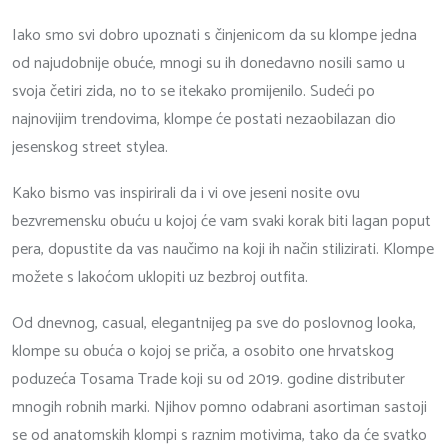
Iako smo svi dobro upoznati s činjenicom da su klompe jedna
od najudobnije obuće, mnogi su ih donedavno nosili samo u
svoja četiri zida, no to se itekako promijenilo. Sudeći po
najnovijim trendovima, klompe će postati nezaobilazan dio
jesenskog street stylea.
Kako bismo vas inspirirali da i vi ove jeseni nosite ovu
bezvremensku obuću u kojoj će vam svaki korak biti lagan poput
pera, dopustite da vas naučimo na koji ih način stilizirati. Klompe
možete s lakoćom uklopiti uz bezbroj outfita.
Od dnevnog, casual, elegantnijeg pa sve do poslovnog looka,
klompe su obuća o kojoj se priča, a osobito one hrvatskog
poduzeća Tosama Trade koji su od 2019. godine distributer
mnogih robnih marki. Njihov pomno odabrani asortiman sastoji
se od anatomskih klompi s raznim motivima, tako da će svatko