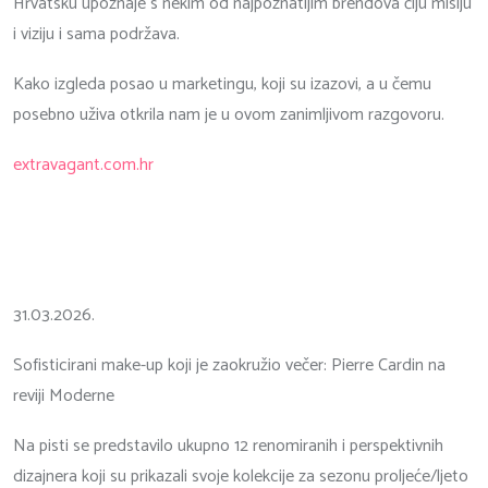
Hrvatsku upoznaje s nekim od najpoznatijim brendova čiju misiju
i viziju i sama podržava.
Kako izgleda posao u marketingu, koji su izazovi, a u čemu
posebno uživa otkrila nam je u ovom zanimljivom razgovoru.
extravagant.com.hr
31.03.2026.
Sofisticirani make-up koji je zaokružio večer: Pierre Cardin na
reviji Moderne
Na pisti se predstavilo ukupno 12 renomiranih i perspektivnih
dizajnera koji su prikazali svoje kolekcije za sezonu proljeće/ljeto